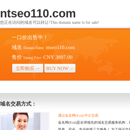
ntseo110.com
您正在访问的域名可以转让!This domain name is for sale!
一口价出售中！
域名
ntseo110.com
Domain Name:
售价
CNY 3897.00
Listing Price:
立即购买
BUY NOW
>>
>>
域名交易方式：
通过金名网(4.cn) 中介交易
金名网(4.cn)是全球领先的域名交易服务机
简单、安全、专业的第三方服务！ 为了保证交