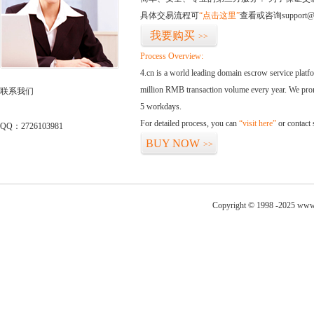
具体交易流程可
“点击这里”
查看或咨询support@
我要购买
>>
Process Overview:
4.cn is a world leading domain escrow service plat
million RMB transaction volume every year. We promi
联系我们
5 workdays.
For detailed process, you can
“visit here”
or contact
QQ：2726103981
BUY NOW
>>
Copyright © 1998 -2025 www.